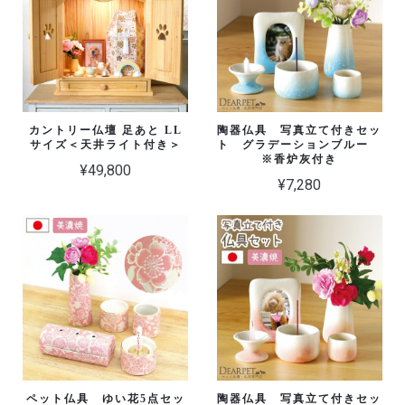
カントリー仏壇 足あと LL
陶器仏具 写真立て付きセッ
サイズ＜天井ライト付き＞
ト グラデーションブルー
※香炉灰付き
¥49,800
¥7,280
ペット仏具 ゆい花5点セッ
陶器仏具 写真立て付きセッ