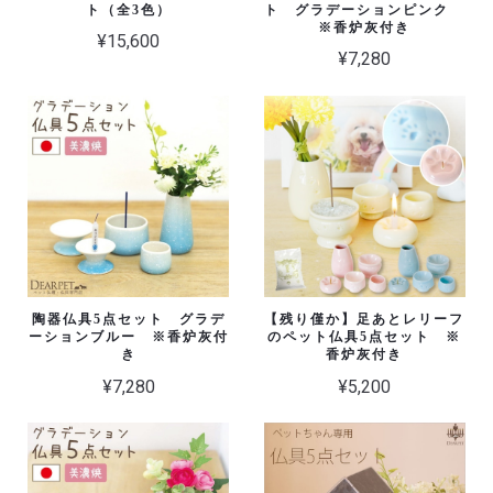
ト（全3色）
ト グラデーションピンク
※香炉灰付き
¥15,600
¥7,280
陶器仏具5点セット グラデ
【残り僅か】足あとレリーフ
ーションブルー ※香炉灰付
のペット仏具5点セット ※
き
香炉灰付き
¥7,280
¥5,200