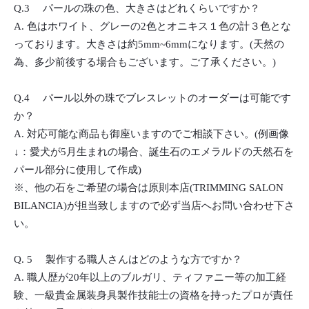
Q.3 パールの珠の色、大きさはどれくらいですか？
A. 色はホワイト、グレーの2色とオニキス１色の計３色とな
っております。大きさは約5mm~6mmになります。(天然の
為、多少前後する場合もございます。ご了承ください。)
Q.4 パール以外の珠でブレスレットのオーダーは可能です
か？
A. 対応可能な商品も御座いますのでご相談下さい。(例画像
↓：愛犬が5月生まれの場合、誕生石のエメラルドの天然石を
パール部分に使用して作成)
※、他の石をご希望の場合は原則本店(TRIMMING SALON
BILANCIA)が担当致しますので必ず当店へお問い合わせ下さ
い。
Q. 5 製作する職人さんはどのような方ですか？
A. 職人歴が20年以上のブルガリ、ティファニー等の加工経
験、一級貴金属装身具製作技能士の資格を持ったプロが責任